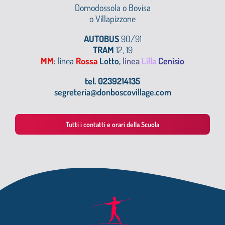
Domodossola o
Bovisa
o Villapizzone
AUTOBUS
90/91
TRAM
12, 19
MM
:
linea
Rossa
Lotto,
linea
Lilla
Cenisio
tel. 0239214135
segreteria@donboscovillage.com
Tutti i contatti e orari della Scuola