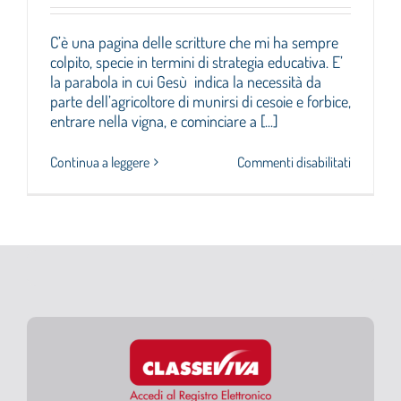
Cerca
C’è una pagina delle scritture che mi ha sempre
per:
colpito, specie in termini di strategia educativa. E’
la parabola in cui Gesù indica la necessità da
parte dell’agricoltore di munirsi di cesoie e forbice,
entrare nella vigna, e cominciare a [...]
su
Continua a leggere
Commenti disabilitati
L’ESSENZ
E’
TENERE
ACCESA
LA
MOTOSE