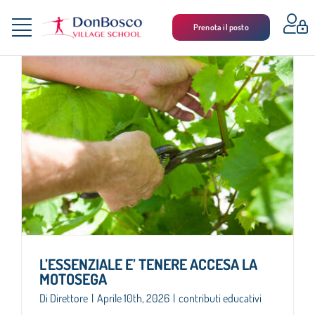
Salta
al
Prenota il posto
Toggle
contenuto
LA SCUOLA
Navigation
SCUOLA MEDIA
LICEO SCIENTIFICO SPORTIVO
LICEO SCIENZE UMANE
ALBO
ASSOCIAZIONE GENITORI
L’ESSENZIALE E’ TENERE ACCESA LA
CONTATTI
MOTOSEGA
Di
Direttore
|
Aprile 10th, 2026
|
contributi educativi
NEWSLETTER