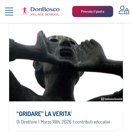
Salta
al
Prenota il posto
Toggle
contenuto
LA SCUOLA
Navigation
SCUOLA MEDIA
LICEO SCIENTIFICO SPORTIVO
LICEO SCIENZE UMANE
ALBO
ASSOCIAZIONE GENITORI
“GRIDARE” LA VERITA’
CONTATTI
Di
Direttore
|
Marzo 16th, 2026
|
contributi educativi
NEWSLETTER