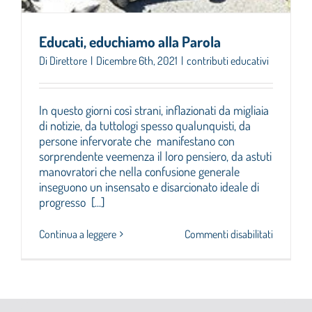
Cerca
Educati, educhiamo alla Parola
per:
Di
Direttore
|
Dicembre 6th, 2021
|
contributi educativi
In questo giorni così strani, inflazionati da migliaia
di notizie, da tuttologi spesso qualunquisti, da
persone infervorate che manifestano con
sorprendente veemenza il loro pensiero, da astuti
manovratori che nella confusione generale
inseguono un insensato e disarcionato ideale di
progresso [...]
su
Continua a leggere
Commenti disabilitati
Educati,
educhia
alla
Parola