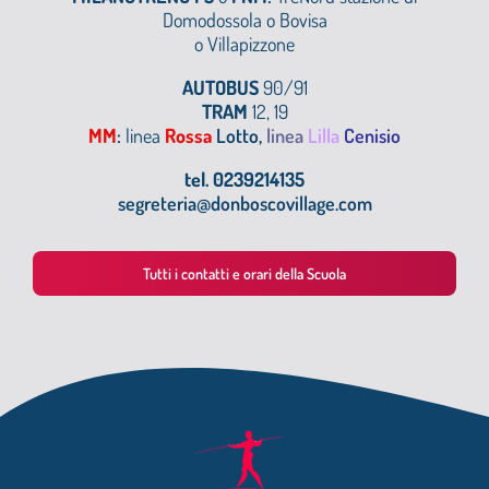
Domodossola o
Bovisa
o Villapizzone
AUTOBUS
90/91
TRAM
12, 19
MM
:
linea
Rossa
Lotto,
linea
Lilla
Cenisio
tel. 0239214135
segreteria@donboscovillage.com
Tutti i contatti e orari della Scuola