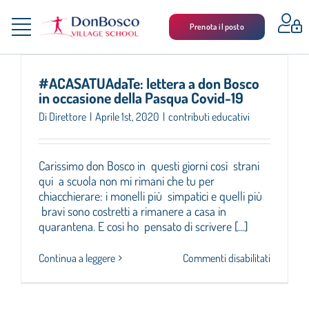
Salta
al
Prenota il posto
Toggle
contenuto
LA SCUOLA
Navigation
#ACASATUAdaTe: lettera a don Bosco
SCUOLA MEDIA
in occasione della Pasqua Covid-19
Di
Direttore
|
Aprile 1st, 2020
|
contributi educativi
LICEO SCIENTIFICO SPORTIVO
LICEO SCIENZE UMANE
Carissimo don Bosco in questi giorni così strani
qui a scuola non mi rimani che tu per
chiacchierare: i monelli più simpatici e quelli più
ALBO
bravi sono costretti a rimanere a casa in
quarantena. E cosi ho pensato di scrivere [...]
ASSOCIAZIONE GENITORI
su
Continua a leggere
Commenti disabilitati
CONTATTI
#ACASAT
lettera
a
NEWSLETTER