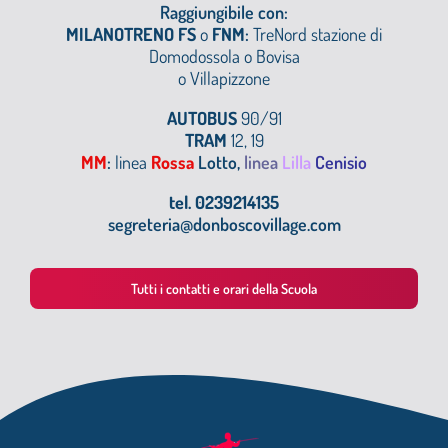
Raggiungibile con:
MILANOTRENO FS
o
FNM
:
TreNord stazione di
Domodossola o
Bovisa
o Villapizzone
AUTOBUS
90/91
TRAM
12, 19
MM
:
linea
Rossa
Lotto,
linea
Lilla
Cenisio
tel. 0239214135
segreteria@donboscovillage.com
Tutti i contatti e orari della Scuola