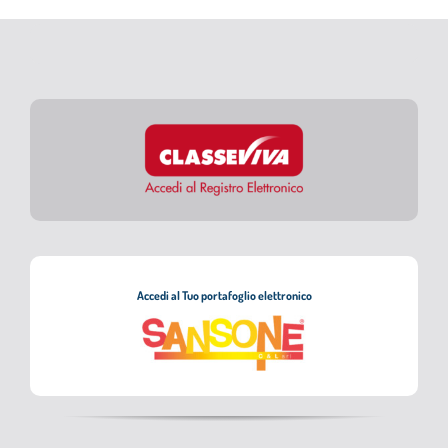
don
Bosco
Cerca
in
per:
occasion
della
Pasqua
Covid-
19
Accedi al Tuo portafoglio elettronico