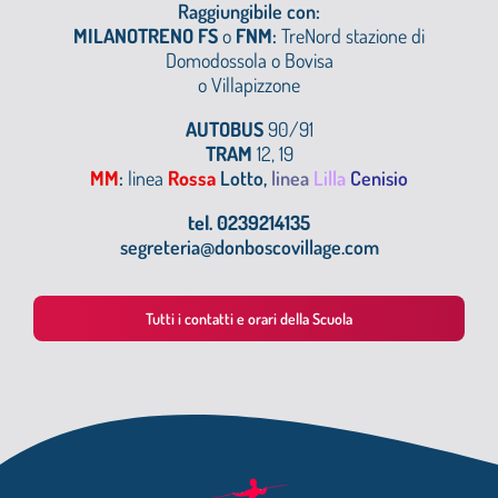
Raggiungibile con:
MILANOTRENO FS
o
FNM
:
TreNord stazione di
Domodossola o
Bovisa
o Villapizzone
AUTOBUS
90/91
TRAM
12, 19
MM
:
linea
Rossa
Lotto,
linea
Lilla
Cenisio
tel. 0239214135
segreteria@donboscovillage.com
Tutti i contatti e orari della Scuola