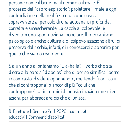
persone non è il bene ma il nemico o il male. E’ il
processo del “capro espiatorio”: proiettare il male e ogni
contradizione della realtà su qualcuno così da
sopravvivere al pericolo di una autoanalisi profonda,
corretta e smascherante. La caccia al colpevole è
diventato uno sport nazional popolare. Il meccanismo
psicologico e anche culturale di colpevolizzazione altrui ci
preserva dal rischio, infatti, di riconoscerci e apparire per
quello che siamo realmente.
Sia un anno allontaniamo “Dia-balla”, il verbo che sta
dietro alla parola “diabolos” che di per sé significa “porre
in contrasto, dividere opponendo”, mettendo fuori “colui
che si contrappone” o ancor di più “colui che
contrappone” sia in termini di pensieri, ragionamenti ed
azioni, per abbracciare ciò che ci unisce.
Di
Direttore
|
Gennaio 2nd, 2026
|
contributi
su
educativi
|
Commenti disabilitati
Dia-
balla…