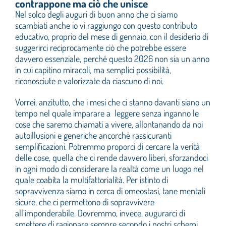
contrappone ma ciò che unisce
Nel solco degli auguri di buon anno che ci siamo
Cerca
scambiati anche io vi raggiungo con questo contributo
per:
educativo, proprio del mese di gennaio, con il desiderio di
suggerirci reciprocamente ciò che potrebbe essere
davvero essenziale, perché questo 2026 non sia un anno
in cui capitino miracoli, ma semplici possibilità,
riconosciute e valorizzate da ciascuno di noi.
Vorrei, anzitutto, che i mesi che ci stanno davanti siano un
tempo nel quale imparare a leggere senza inganno le
cose che saremo chiamati a vivere, allontanando da noi
autoillusioni e generiche ancorchè rassicuranti
semplificazioni. Potremmo proporci di cercare la verità
delle cose, quella che ci rende davvero liberi, sforzandoci
in ogni modo di considerare la realtà come un luogo nel
quale coabita la multifattorialità. Per istinto di
sopravvivenza siamo in cerca di omeostasi, tane mentali
sicure, che ci permettono di sopravvivere
all’imponderabile. Dovremmo, invece, augurarci di
smettere di ragionare sempre secondo i nostri schemi