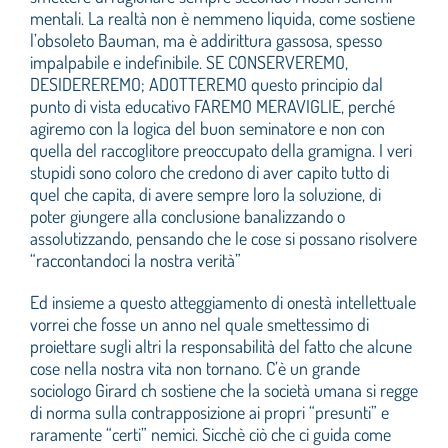
mentali. La realtà non è nemmeno liquida, come sostiene
l’obsoleto Bauman, ma è addirittura gassosa, spesso
impalpabile e indefinibile. SE CONSERVEREMO,
DESIDEREREMO; ADOTTEREMO questo principio dal
punto di vista educativo FAREMO MERAVIGLIE, perché
agiremo con la logica del buon seminatore e non con
quella del raccoglitore preoccupato della gramigna. I veri
stupidi sono coloro che credono di aver capito tutto di
quel che capita, di avere sempre loro la soluzione, di
poter giungere alla conclusione banalizzando o
assolutizzando, pensando che le cose si possano risolvere
“raccontandoci la nostra verità”
Ed insieme a questo atteggiamento di onestà intellettuale
vorrei che fosse un anno nel quale smettessimo di
proiettare sugli altri la responsabilità del fatto che alcune
cose nella nostra vita non tornano. C’è un grande
sociologo Girard ch sostiene che la società umana si regge
di norma sulla contrapposizione ai propri “presunti” e
raramente “certi” nemici. Sicchè ciò che ci guida come