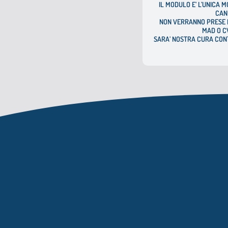
IL MODULO E’ L’UNICA 
CAN
NON VERRANNO PRESE I
MAD O CV
SARA’ NOSTRA CURA CONT