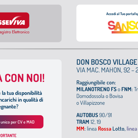
Accedi al Tuo portafo
DON BOSCO VILLAGE
VIA MAC. MAHON, 92 – 
 CON NOI!
Raggiungibile con:
MILANOTRENO FS
o
FNM
:
T
la tua disponibilità
Domodossola o
Bovisa
carichi in qualità di
o Villapizzone
egnante?
AUTOBUS
90/91
TRAM
12, 19
o unico per CV e MAD
MM
:
linea
Rossa
Lotto,
line
ORTANTE