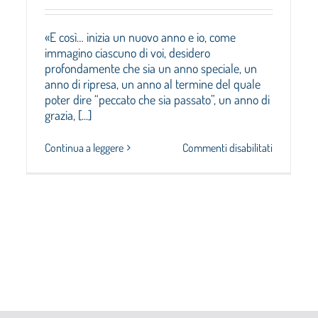
«E così… inizia un nuovo anno e io, come
immagino ciascuno di voi, desidero
profondamente che sia un anno speciale, un
anno di ripresa, un anno al termine del quale
poter dire “peccato che sia passato”, un anno di
grazia, [...]
su
Continua a leggere
Commenti disabilitati
Un
anno
con
la
mano
davanti
alla
atori
bocca,
ati
aperti
allo
ati
stupore