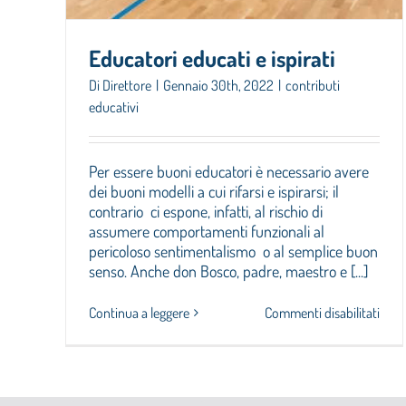
Educatori educati e ispirati
Di
Direttore
|
Gennaio 30th, 2022
|
contributi
educativi
Per essere buoni educatori è necessario avere
dei buoni modelli a cui rifarsi e ispirarsi; il
contrario ci espone, infatti, al rischio di
assumere comportamenti funzionali al
pericoloso sentimentalismo o al semplice buon
senso. Anche don Bosco, padre, maestro e [...]
su
Continua a leggere
Commenti disabilitati
Educ
educ
e
ispir