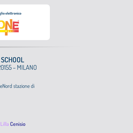
glio elettronico
 SCHOOL
20155 – MILANO
reNord stazione di
a
Lilla
Cenisio