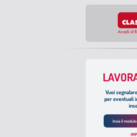
LAVORA
Vuoi segnalare 
per eventuali in
ins
Invia il modul
I
MP